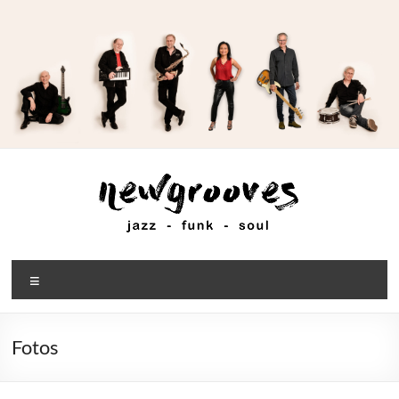
Zum
Inhalt
springen
newgrooves
Menü
jazz
–
funk
Fotos
–
soul